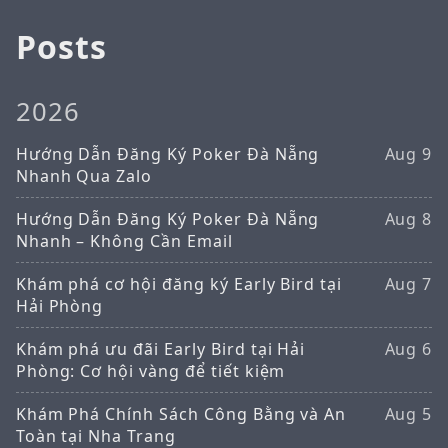
Posts
2026
Hướng Dẫn Đăng Ký Poker Đà Nẵng
Aug 9
Nhanh Qua Zalo
Hướng Dẫn Đăng Ký Poker Đà Nẵng
Aug 8
Nhanh – Không Cần Email
Khám phá cơ hội đăng ký Early Bird tại
Aug 7
Hải Phòng
Khám phá ưu đãi Early Bird tại Hải
Aug 6
Phòng: Cơ hội vàng để tiết kiệm
Khám Phá Chính Sách Công Bằng và An
Aug 5
Toàn tại Nha Trang