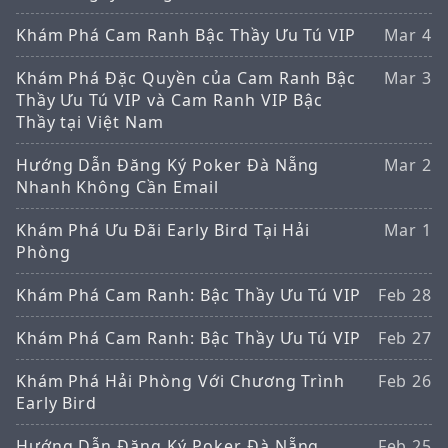
Khám Phá Cam Ranh Bậc Thầy Ưu Tú VIP
Mar 4
Khám Phá Đặc Quyền của Cam Ranh Bậc
Mar 3
Thầy Ưu Tú VIP và Cam Ranh VIP Bậc
Thầy tại Việt Nam
Hướng Dẫn Đăng Ký Poker Đà Nẵng
Mar 2
Nhanh Không Cần Email
Khám Phá Ưu Đãi Early Bird Tại Hải
Mar 1
Phòng
Khám Phá Cam Ranh: Bậc Thầy Ưu Tú VIP
Feb 28
Khám Phá Cam Ranh: Bậc Thầy Ưu Tú VIP
Feb 27
Khám Phá Hải Phòng Với Chương Trình
Feb 26
Early Bird
Hướng Dẫn Đăng Ký Poker Đà Nẵng
Feb 25