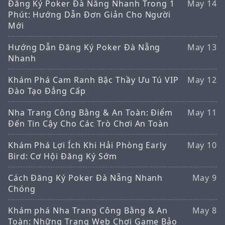
Đăng Ký Poker Đà Nẵng Nhanh Trong 1
May 14
Phút: Hướng Dẫn Đơn Giản Cho Người
Mới
Hướng Dẫn Đăng Ký Poker Đà Nẵng
May 13
Nhanh
Khám Phá Cam Ranh Bậc Thầy Ưu Tú VIP
May 12
Đào Tạo Đẳng Cấp
Nha Trang Công Bằng & An Toàn: Điểm
May 11
Đến Tin Cậy Cho Các Trò Chơi An Toàn
Khám Phá Lợi Ích Khi Hải Phòng Early
May 10
Bird: Cơ Hội Đăng Ký Sớm
Cách Đăng Ký Poker Đà Nẵng Nhanh
May 9
Chóng
Khám phá Nha Trang Công Bằng & An
May 8
Toàn: Những Trang Web Chơi Game Bảo