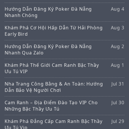
Hướng Dẫn Đăng Ký Poker Đà Nẵng
Aug 4
Nhanh Chóng
Khám Phá Cơ Hội Hấp Dẫn Từ Hải Phòng
Aug 3
Early Bird
Hướng Dẫn Đăng Ký Poker Đà Nẵng
Aug 2
Nhanh Qua Zalo
Khám Phá Thế Giới Cam Ranh Bậc Thầy
Aug 1
Ưu Tú VIP
Nha Trang Công Bằng & An Toàn: Hướng
Jul 31
Dẫn Bảo Vệ Người Chơi
Cam Ranh – Địa Điểm Đào Tạo VIP Cho
Jul 30
Những Bậc Thầy Ưu Tú
Khám Phá Đẳng Cấp Cam Ranh Bậc Thầy
Jul 29
Ưu Tú Vip