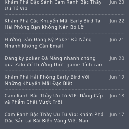
Khám Phá Đặc Sảnh Cam Ranh Bậc Thầy
Jun 23
Ưu Tú Vip
Khám Phá Các Khuyến Mãi Early Bird Tại
Jun 22
Hải Phòng Bạn Không Nên Bỏ Lỡ
Hướng Dẫn Đăng Ký Poker Đà Nẵng
Jun 21
Nhanh Không Cần Email
Đăng ký poker Đà Nẵng nhanh chóng
Jun 20
qua Zalo để thưởng thức game đỉnh cao
Khám Phá Hải Phòng Early Bird Với
Jun 19
Những Khuyến Mãi Đặc Biệt
Cam Ranh Bậc Thầy Ưu Tú VIP: Đẳng Cấp
Jun 18
và Phẩm Chất Vượt Trội
Cam Ranh Bậc Thầy Ưu Tú Vip: Khám Phá
Jun 17
Đặc Sản tại Bãi Biển Vàng Việt Nam