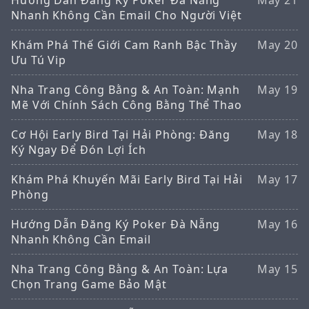
Nhanh Không Cần Email Cho Người Việt
Khám Phá Thế Giới Cam Ranh Bậc Thầy
May 20
Ưu Tú Vip
Nha Trang Công Bằng & An Toàn: Mạnh
May 19
Mẽ Với Chính Sách Công Bằng Thể Thao
Cơ Hội Early Bird Tại Hải Phòng: Đăng
May 18
Ký Ngay Để Đón Lợi Ích
Khám Phá Khuyến Mãi Early Bird Tại Hải
May 17
Phòng
Hướng Dẫn Đăng Ký Poker Đà Nẵng
May 16
Nhanh Không Cần Email
Nha Trang Công Bằng & An Toàn: Lựa
May 15
Chọn Trang Game Bảo Mật