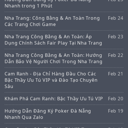
Nhanh trong 1 Phút
Nha Trang: Công Bằng & An Toàn Trong
Feb 24
Các Trang Chơi Game
Nha Trang Công Bằng & An Toàn: Áp
Feb 23
Dụng Chính Sách Fair Play Tại Nha Trang
Nha Trang Công Bằng & An Toàn: Hướng
Feb 22
Dẫn Bảo Vệ Người Chơi Trong Nha Trang
Cam Ranh - Địa Chỉ Hàng Đầu Cho Các
Feb 21
Bậc Thầy Ưu Tú VIP và Đào Tạo Chuyên
Sâu
Khám Phá Cam Ranh: Bậc Thầy Ưu Tú VIP
Feb 20
Hướng Dẫn Đăng Ký Poker Đà Nẵng
Feb 19
Nhanh Qua Zalo