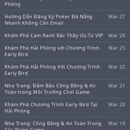
Phòng
Hướng Dẫn Đăng Ký Poker Đà Nẵng
Mar 27
Nhanh Không Cần Email
Khám Phá Cam Ranh Bậc Thầy Ưu Tú VIP
Mar 26
Khám Phá Hải Phòng với Chương Trình
Mar 25
Early Bird
Khám Phá Hải Phòng Với Chương Trình
Mar 22
Early Bird
Nha Trang: Đảm Bảo Công Bằng & An
Mar 21
Toàn trong Môi Trường Chơi Game
Khám Phá Chương Trình Early Bird Tại
Mar 20
Hải Phòng
Nha Trang: Công Bằng & An Toàn Trong
Mar 19
Các Trang Game