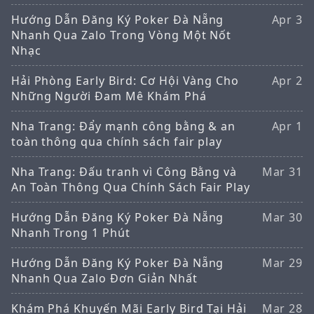
Hướng Dẫn Đăng Ký Poker Đà Nẵng
Apr 3
Nhanh Qua Zalo Trong Vòng Một Nốt
Nhạc
Hải Phòng Early Bird: Cơ Hội Vàng Cho
Apr 2
Những Người Đam Mê Khám Phá
Nha Trang: Đẩy mạnh công bằng & an
Apr 1
toàn thông qua chính sách fair play
Nha Trang: Đấu tranh vì Công Bằng và
Mar 31
An Toàn Thông Qua Chính Sách Fair Play
Hướng Dẫn Đăng Ký Poker Đà Nẵng
Mar 30
Nhanh Trong 1 Phút
Hướng Dẫn Đăng Ký Poker Đà Nẵng
Mar 29
Nhanh Qua Zalo Đơn Giản Nhất
Khám Phá Khuyến Mãi Early Bird Tại Hải
Mar 28